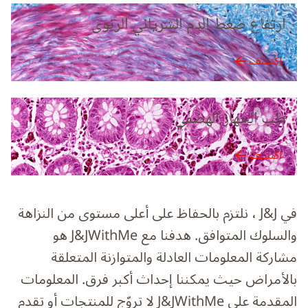
ارتفاع ضغط الدم الشرياني الرئوى
اكتشف
طب الجهاز الهضمي
اكتشف
في J&J ، نلتزم بالحفاظ على أعلى مستوى من النزاهة
والسلوك المتوافق. هدفنا مع J&JWithMe هو
مشاركة المعلومات العادلة والمتوازنة المتعلقة
بالأمراض حيث يمكننا إحداث أكبر فرق. المعلومات
المقدمة على J&JWithMe لا تروّج للمنتجات أو تقدم