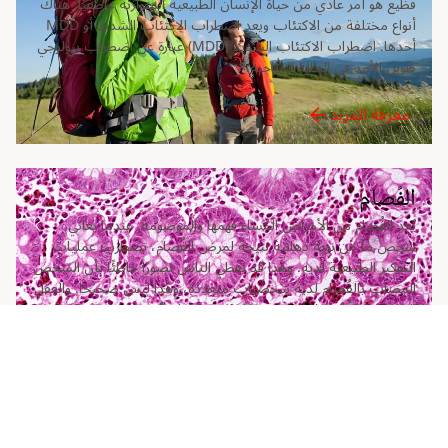
فظيع هو أمر عادي من حياة الإنسان الطبيعية المتوازنة عاطفيًا. هناك
أنواع مختلفة من الاكتئاب ويعد اضطراب الاكتئاب الشديد أو MDD
أحدها. اضطراب الاكتئاب الشديد (MDD) عبارة عن اضطراب بيولوجي
3
طويل الأمد في الحالة المزاجية.
معرفة المزيد
الفُصام
يُعد الفُصام من الأمراض المُساء فهمها والموصومة. عندما يعاني
شخص ما من نوبة ذهانية نتيجة لمرض الفُصام، تضطرب عمليات
التفكير الطبيعية لديه. وهذا قد يعطي الناس تصورًا خاطئًا بأن الشخص
المصاب بالفُصام لديه شخصيات متعددة، وهذا ليس صحيحًا. والعقل
4
المصاب بالفُصام ليس منقسمًا ولكنه محطم.
معرفة المزيد
استكشف نطاقات الأمراض لدينا